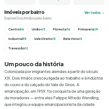
Imóveis por bairro
Ver todos →
Explore Dois Irmãos pelo bairro
Centro
86
União
43
Floresta
36
Primavera
29
Industrial
15
Vale Direito
15
Bela Vista
13
Travessão
12
Um pouco da história
Colonizada por imigrantes alemães a partir do século
XIX, Dois Irmãos cresceu ligada ao trabalho e à indústria
do couro e do calçado do Vale do Sinos. A
emancipação, em 1959, foi conquista de uma geração
de moradores — entre eles Felippe Alfredo Wendling,
que integrou a equipe emancipacionista da cidade.