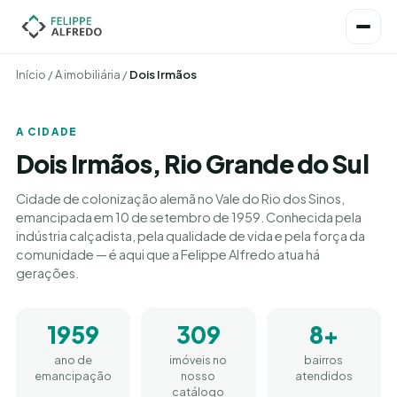
Início
/
A imobiliária
/
Dois Irmãos
A CIDADE
Dois Irmãos, Rio Grande do Sul
Cidade de colonização alemã no Vale do Rio dos Sinos,
emancipada em 10 de setembro de 1959. Conhecida pela
indústria calçadista, pela qualidade de vida e pela força da
comunidade — é aqui que a Felippe Alfredo atua há
gerações.
1959
309
8+
ano de
imóveis no
bairros
emancipação
nosso
atendidos
catálogo