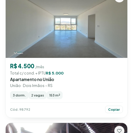
R$ 4.500
/mês
R$ 5.000
Total c/ cond. + IPTU
Apartamento no União
União · Dois Irmãos – RS
3 dorm.
2 vagas
153 m²
Cód. 98792
Copiar