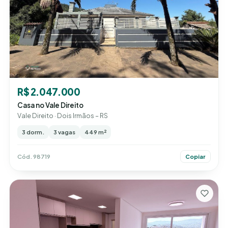
R$ 2.047.000
Casa no Vale Direito
Vale Direito · Dois Irmãos – RS
3 dorm.
3 vagas
449 m²
Cód. 98719
Copiar