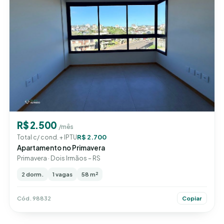
R$ 2.500
/mês
R$ 2.700
Total c/ cond. + IPTU
Apartamento no Primavera
Primavera · Dois Irmãos – RS
2 dorm.
1 vagas
58 m²
Cód. 98832
Copiar