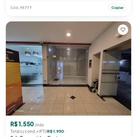
Cód. 98777
Copiar
R$ 1.550
/mês
R$ 1.950
Total c/ cond. + IPTU