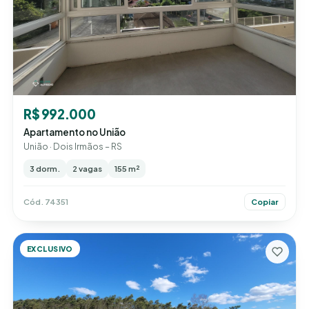
R$ 992.000
Apartamento no União
União · Dois Irmãos – RS
3 dorm.
2 vagas
155 m²
Cód. 74351
Copiar
EXCLUSIVO