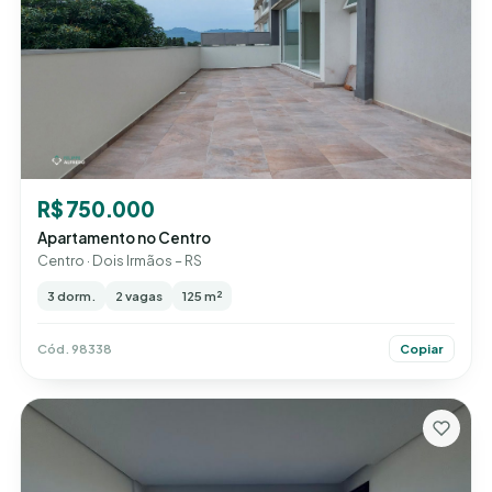
R$ 750.000
Apartamento no Centro
Centro · Dois Irmãos – RS
3 dorm.
2 vagas
125 m²
Cód. 98338
Copiar