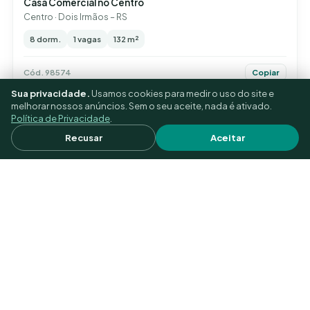
Casa Comercial no Centro
Centro · Dois Irmãos – RS
8 dorm.
1 vagas
132 m²
Cód. 98574
Copiar
Sua privacidade.
Usamos cookies para medir o uso do site e
melhorar nossos anúncios. Sem o seu aceite, nada é ativado.
Política de Privacidade
.
Recusar
Aceitar
R$ 450.000
Sala Comercial no Centro