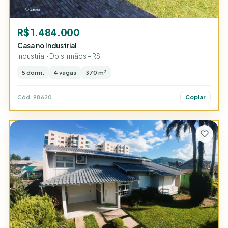
R$ 1.484.000
Casa no Industrial
Industrial · Dois Irmãos – RS
5 dorm.
4 vagas
370 m²
Cód. 98620
Copiar