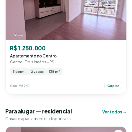
R$ 1.250.000
Apartamento no Centro
Centro · Dois Irmãos – RS
3 dorm.
2 vagas
138 m²
Cód. 98941
Copiar
Para alugar — residencial
Ver todos →
Casas e apartamentos disponíveis