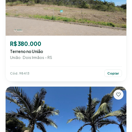
R$ 380.000
Terreno no União
União · Dois Irmãos – RS
Cód. 98413
Copiar