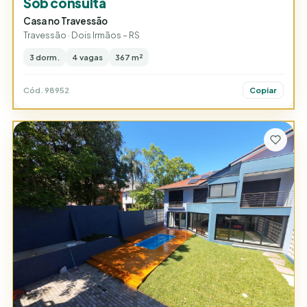
Sob consulta
Casa no Travessão
Travessão · Dois Irmãos – RS
3 dorm.
4 vagas
367 m²
Cód. 98952
Copiar