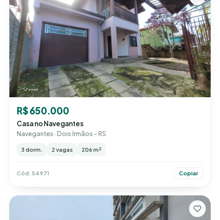
R$ 650.000
Casa no Navegantes
Navegantes · Dois Irmãos – RS
3 dorm.
2 vagas
206 m²
Cód. 54971
Copiar