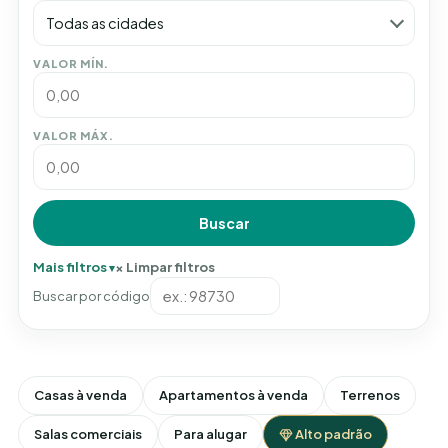
Todas as cidades
VALOR MÍN.
VALOR MÁX.
Buscar
Mais filtros
Limpar filtros
Buscar por código
Casas à venda
Apartamentos à venda
Terrenos
Salas comerciais
Para alugar
Alto padrão