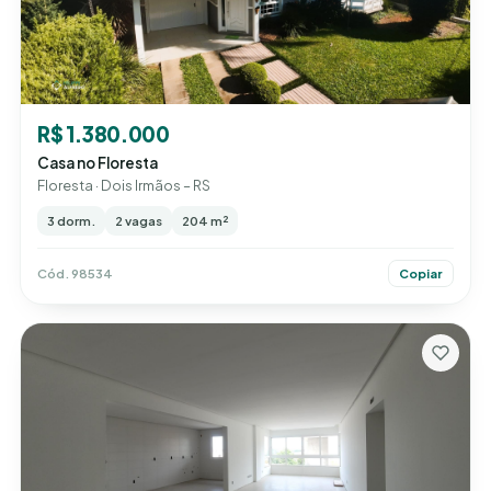
R$ 1.380.000
Casa no Floresta
Floresta · Dois Irmãos – RS
3 dorm.
2 vagas
204 m²
Cód. 98534
Copiar