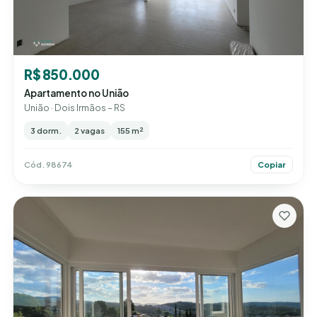
R$ 850.000
Apartamento no União
União · Dois Irmãos – RS
3 dorm.
2 vagas
155 m²
Cód. 98674
Copiar