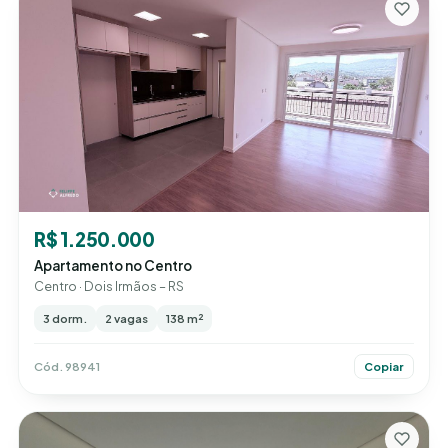
R$ 1.250.000
Apartamento no Centro
Centro · Dois Irmãos – RS
3 dorm.
2 vagas
138 m²
Cód. 98941
Copiar