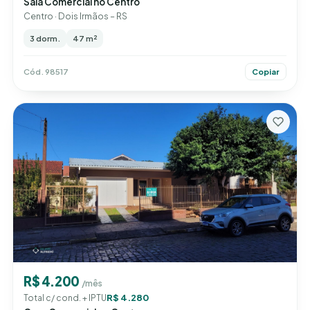
Sala Comercial no Centro
Centro · Dois Irmãos – RS
3 dorm.
47 m²
Cód. 98517
Copiar
R$ 4.200
/mês
R$ 4.280
Total c/ cond. + IPTU