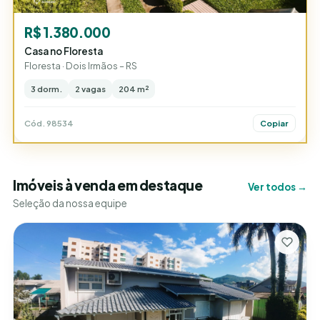
R$ 1.380.000
Casa no Floresta
Floresta · Dois Irmãos – RS
3 dorm.
2 vagas
204 m²
Cód. 98534
Copiar
Imóveis à venda em destaque
Ver todos →
Seleção da nossa equipe