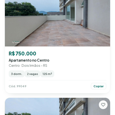
R$ 750.000
Apartamento no Centro
Centro · Dois Irmãos – RS
3 dorm.
2 vagas
125 m²
Cód. 99049
Copiar